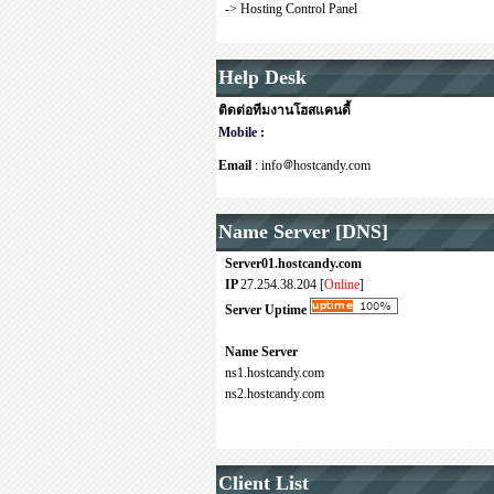
->
Hosting Control Panel
Help Desk
ติดต่อทีมงานโฮสแคนดี้
Mobile :
Email
: info
hostcandy.com
Name Server [DNS]
Server01.hostcandy.com
IP
27.254.38.204
[
Online
]
Server Uptime
Name Server
ns1.hostcandy.com
ns2.hostcandy.com
Client List