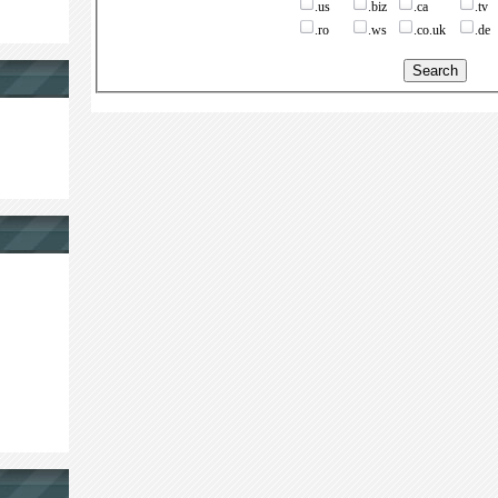
.us
.biz
.ca
.tv
.ro
.ws
.co.uk
.de