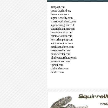
108post.com
iaeste-thailand.org
thanaratlaw.com
sigma-security.com
smartdogthailand.com
sigmachiangmai.co.th
classicchiangmai.com
me-de-jewelry.com
rommaisaitarn.com
korsorlampang.com
saimoon-clinic.com
petchlannafarm.com
seasontrading.net
mixnetcenter.com
phuketnaturehome.com
japan-mook.com
i-phan.com
clubatichart.com
dibdee.com